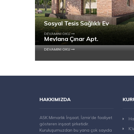
Sosyal Tesis Sağlıklı Ev
DEVAMINI OKU
Mevlana Çınar Apt.
DEVAMINI OKU
HAKKIMIZDA
KUR
ASK Mimarlık İnşaat, İzmir’de faaliyet
Ha
gösteren inşaat şirketidir.
K.
Kuruluşumuzdan bu yana çok sayıda