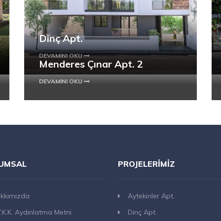
Dinç Apt.
DEVAMINI OKU
Menderes Çınar Apt. 2
DEVAMINI OKU
UMSAL
PROJELERIMIZ
kkımızda
Aytekinler Apt.
V.K.K. Aydınlatma Metni
Dinç Apt.