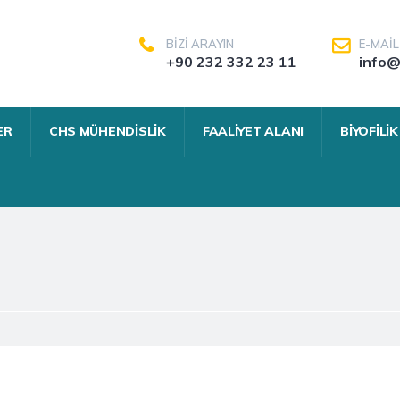
BIZI ARAYIN
E-MAIL
+90 232 332 23 11
info@
ER
CHS MÜHENDISLIK
FAALIYET ALANI
BIYOFILI