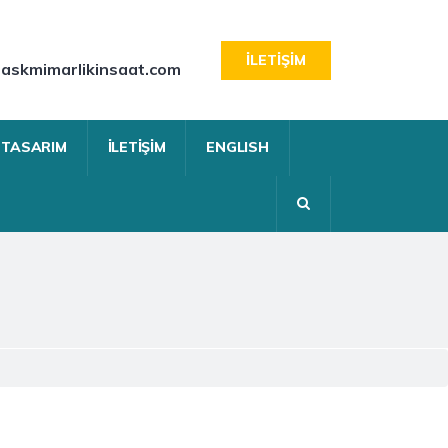
İLETIŞIM
askmimarlikinsaat.com
K TASARIM
İLETIŞIM
ENGLISH